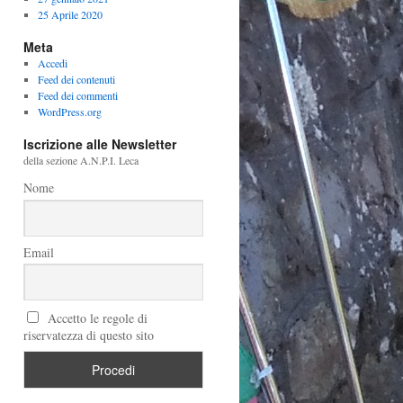
25 Aprile 2020
Meta
Accedi
Feed dei contenuti
Feed dei commenti
WordPress.org
Iscrizione alle Newsletter
della sezione A.N.P.I. Leca
Nome
Email
Accetto le regole di
riservatezza di questo sito