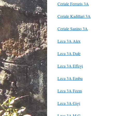
Ceriale Ferraris 3A
Ceriale Kadillari 3A
Ceriale Sanino 3A
Leca 3A Alex
Leca 3A Dafe
Leca 3A Effegi
Leca 3A Embu
Leca 3A Feem
Leca 3A Gigi
Leca 3A M.G.