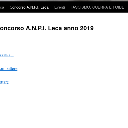
ica
Concorso A.N.P.I. Leca
Eventi
FASCISMO, GUERRA E FOIBE
concorso A.N.P.I. Leca anno 2019
raccato…
ombattere
ttare