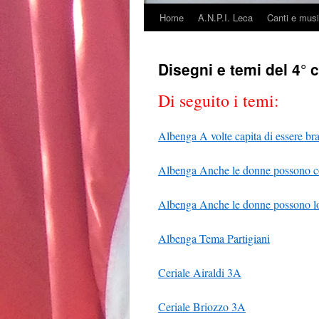
Home
A.N.P.I. Leca
Canti e mus
Vai
al
Disegni e temi del 4° 
contenuto
Di seguito i temi:
Albenga A volte capita di essere b
Albenga Anche le donne possono c
Albenga Anche le donne possono lo
Albenga Tema Partigiani
Ceriale Airaldi 3A
Ceriale Briozzo 3A