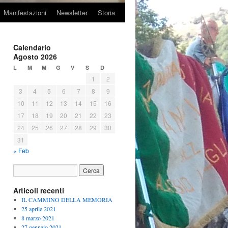
Manifestazioni
Newsletter
Storia
Calendario
Agosto 2026
L
M
M
G
V
S
D
1
2
3
4
5
6
7
8
9
10
11
12
13
14
15
16
17
18
19
20
21
22
23
24
25
26
27
28
29
30
31
« Feb
Articoli recenti
IL CAMMINO DELLA MEMORIA
25 aprile 2021
8 marzo 2021
27 gennaio 2021